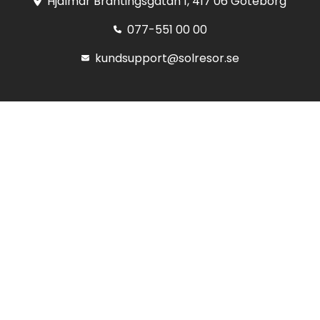
Hjalmar Brantingsgatan 1, 417 06 Göteborg
077-551 00 00
kundsupport@solresor.se