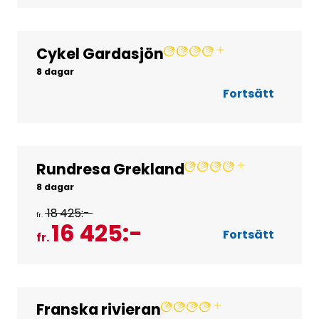
Cykel Gardasjön
Gruppresor
8 dagar
Fortsätt
Rundresa Grekland
Gruppresor
8 dagar
18 425:-
fr.
16 425:-
Fortsätt
fr.
Franska rivieran
Gruppresor