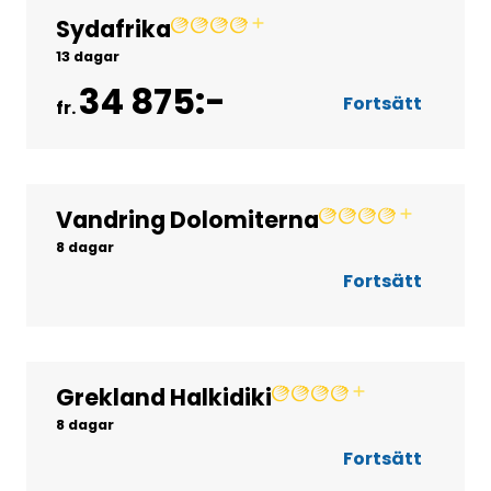
Sydafrika
Gruppresor
13 dagar
34 875:-
Fortsätt
fr.
Vandring Dolomiterna
Gruppresor
8 dagar
Fortsätt
Grekland Halkidiki
Gruppresor
8 dagar
Fortsätt