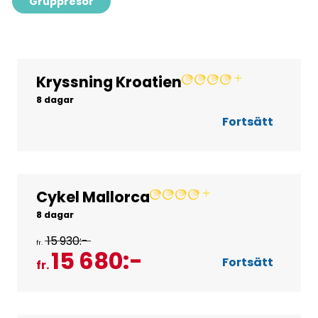
Gruppresor
Kryssning Kroatien
Gruppresor
8 dagar
Fortsätt
Cykel Mallorca
Gruppresor
8 dagar
15 930:-
fr.
15 680:-
Fortsätt
fr.