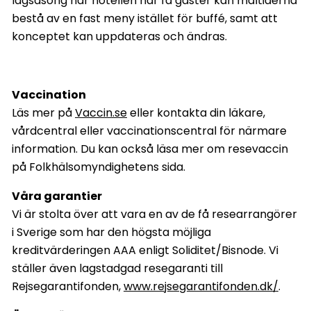
lågsäsong när hotellen har få gäster kan måltiderna
bestå av en fast meny istället för buffé, samt att
konceptet kan uppdateras och ändras.
Vaccination
Läs mer på
Vaccin.se
eller kontakta din läkare,
vårdcentral eller vaccinationscentral för närmare
information. Du kan också läsa mer om resevaccin
på Folkhälsomyndighetens sida.
Våra garantier
Vi är stolta över att vara en av de få researrangörer
i Sverige som har den högsta möjliga
kreditvärderingen AAA enligt Soliditet/Bisnode. Vi
ställer även lagstadgad resegaranti till
Rejsegarantifonden,
www.rejsegarantifonden.dk/
.