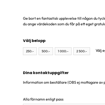
Ge bort en fantastisk upplevelse till någon du tyc
du ange värdekoden som du får på ett eget gratul
Välj belopp
Välj 
250:-
500:-
1 000:-
2 500:-
Dina kontaktuppgifter
Information om beställare (OBS ej mottagare av 
Alla förnamn enligt pass