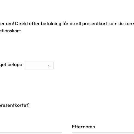
ker om! Direkt efter betalning får du ett presentkort som du kan s
ationskort.
eget belopp
:-
presentkortet)
Efternamn