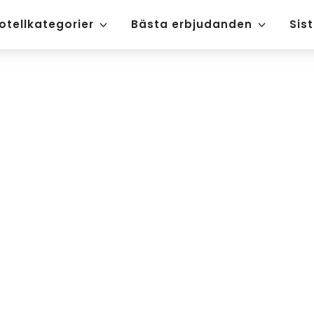
otellkategorier
Bästa erbjudanden
Sis
stisk upplevelse till
Presentkort