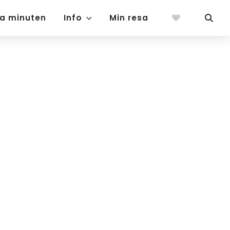
ta minuten
Info
Min resa
 någon du tycker om!