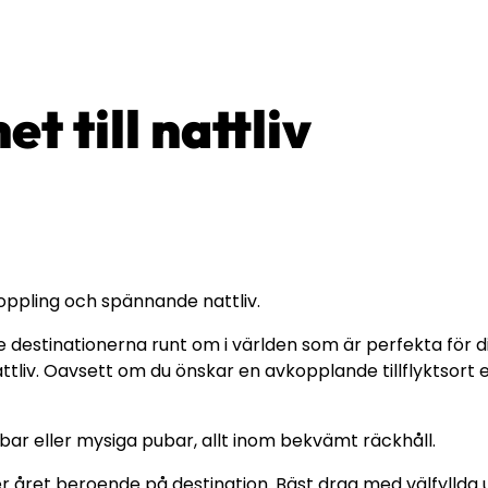
t till nattliv
oppling och spännande nattliv.
ste destinationerna runt om i världen som är perfekta för
liv. Oavsett om du önskar en avkopplande tillflyktsort ell
bar eller mysiga pubar, allt inom bekvämt räckhåll.
der året beroende på destination. Bäst drag med välfyllda u