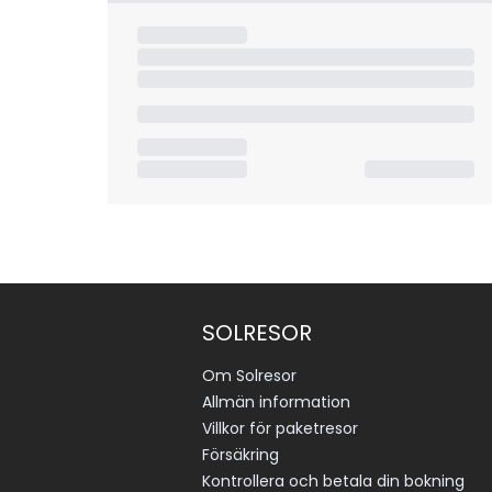
SOLRESOR
Om Solresor
Allmän information
Villkor för paketresor
Försäkring
Kontrollera och betala din bokning