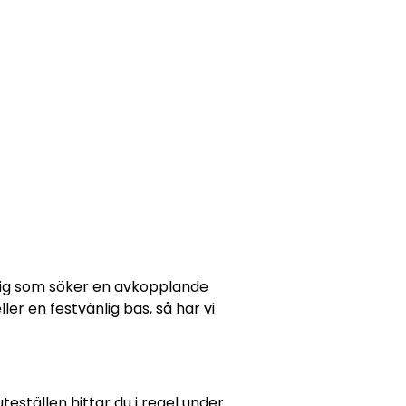
 dig som söker en avkopplande
er en festvänlig bas, så har vi
teställen hittar du i regel under