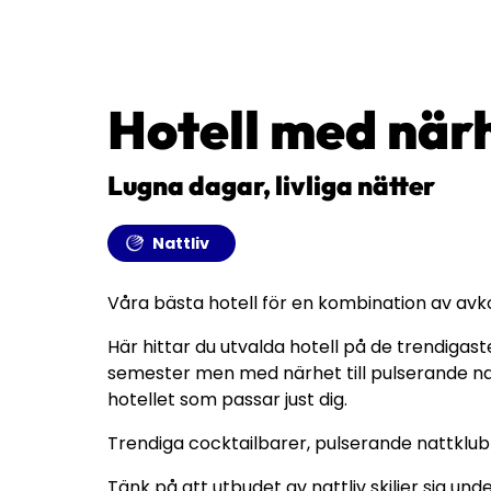
Hotell med närhe
Lugna dagar, livliga nätter
Nattliv
Våra bästa hotell för en kombination av avk
Här hittar du utvalda hotell på de trendiga
semester men med närhet till pulserande natt
hotellet som passar just dig.
Trendiga cocktailbarer, pulserande nattklub
Tänk på att utbudet av nattliv skiljer sig un