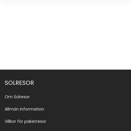
SOLRESOR
Om Solresor
Allmän information
Villkor för paketresor