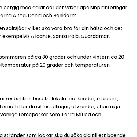
n bergig med dalar där det växer apelsinplanteringar
derna Altea, Denia och Benidorm.
 saltsjöar vilket ska vara bra för din hälsa och det
r exempelvis Alicante, Santa Pola, Guardamar,
 sommaren på ca 30 grader och under vintern ca 20
eltemperatur på 20 grader och temperaturen
 märkesbutiker, besöka lokala marknader, museum,
rna hittar du citrusodlingar, olivlundar, charmiga
iljevänliga temaparker som Terra Mítica och
 stränder som lockar ska du söka dig till ett boende