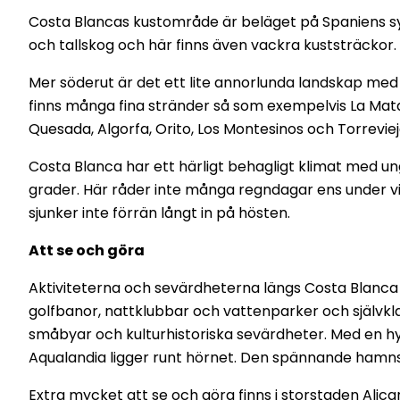
Costa Blancas kustområde är beläget på Spaniens syd
och tallskog och här finns även vackra kuststräckor
Mer söderut är det ett lite annorlunda landskap med m
finns många fina stränder så som exempelvis La Mata
Quesada, Algorfa, Orito, Los Montesinos och Torreviej
Costa Blanca har ett härligt behagligt klimat med
grader. Här råder inte många regndagar ens under
sjunker inte förrän långt in på hösten.
Att se och göra
Aktiviteterna och sevärdheterna längs Costa Blanca 
golfbanor, nattklubbar och vattenparker och självkla
småbyar och kulturhistoriska sevärdheter. Med en hyr
Aqualandia ligger runt hörnet. Den spännande hamnst
Extra mycket att se och göra finns i storstaden Alic