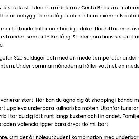
östra kust. I den norra delen av Costa Blanca är nature
. Här är bebyggelserna låga och här finns exempelvis stä
er böljande kullar och bördiga dalar. Här hittar man även
 stranden som är 16 km lång. Städer som finns söderut ä
a.
 ungefär 320 soldagar och med en medeltemperatur under
 vintern. Under sommarmånaderna håller vattnet en med
varierar stort. Här kan du ägna dig åt shopping i kända
rt uppleva underbara kulinariska möten. Utanför turistorte
bil tar du dig lätt runt längs kusten och i inlandet. Fam
aden Valencia ligger bara drygt tio mil bort.
ante. Om det är nöjesutbudet i kombination med underbara