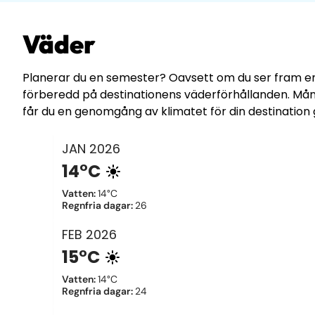
Väder
Planerar du en semester? Oavsett om du ser fram emot 
förberedd på destinationens väderförhållanden. Mån
får du en genomgång av klimatet för din destination 
JAN
2026
14°C
Vatten
:
14°C
Regnfria dagar
:
26
FEB
2026
15°C
Vatten
:
14°C
Regnfria dagar
:
24