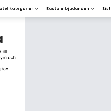
otellkategorier
Bästa erbjudanden
Sis
a
ill 
gym och 
tan 