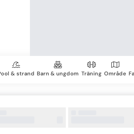
Pool & strand
Barn & ungdom
Träning
Område
Fa