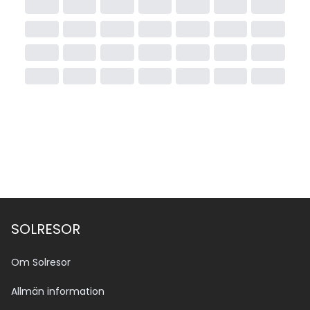
SOLRESOR
Om Solresor
Allmän information