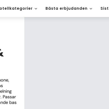
otellkategorier
Bästa erbjudanden
Sis
&
one, 
s 
lning 
 Passar 
ande bas 