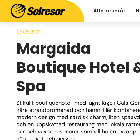
Alla resmål
H
Margaida
Boutique Hotel 
Spa
Stilfullt boutiquehotell med lugnt läge i Cala Gon
nära strandpromenad och hamn. Här kombinera
modern design med sardisk charm, liten spaavde
och en uppskattad restaurang med lokala rätter.
par och vuxna resenärer som vill ha en avkoppl
nära havet och bergen.