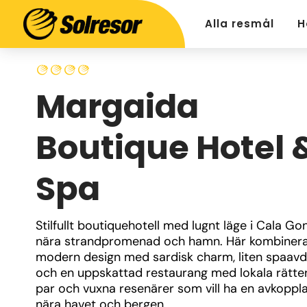
Alla resmål
H
Margaida
Boutique Hotel 
Spa
Stilfullt boutiquehotell med lugnt läge i Cala Gon
nära strandpromenad och hamn. Här kombinera
modern design med sardisk charm, liten spaavde
och en uppskattad restaurang med lokala rätter.
par och vuxna resenärer som vill ha en avkoppl
nära havet och bergen.