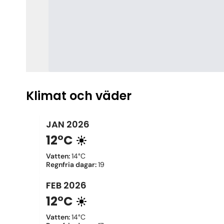
Klimat och väder
JAN
2026
12°C
Vatten
:
14°C
Regnfria dagar
:
19
FEB
2026
12°C
Vatten
:
14°C