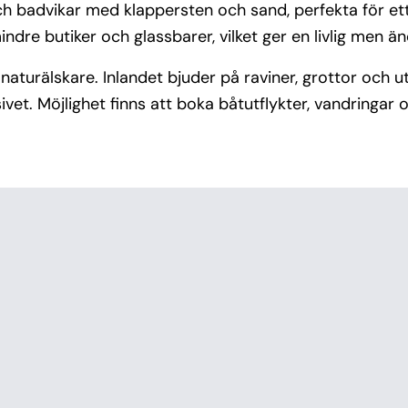
badvikar med klappersten och sand, perfekta för ett 
mindre butiker och glassbarer, vilket ger en livlig men 
turälskare. Inlandet bjuder på raviner, grottor och u
. Möjlighet finns att boka båtutflykter, vandringar oc