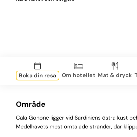
Om hotellet
Mat & dryck
Boka din resa
Område
Cala Gonone ligger vid Sardiniens östra kust och
Medelhavets mest omtalade stränder, där klippor 