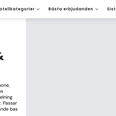
otellkategorier
Bästa erbjudanden
Sis
&
one, 
s 
lning 
 Passar 
ande bas 