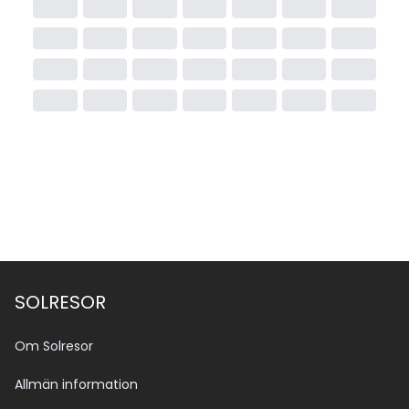
SOLRESOR
Om Solresor
Allmän information