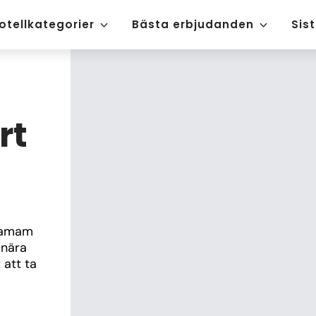
otellkategorier
Bästa erbjudanden
Sis
rt
hamam 
nära 
att ta 