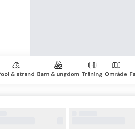
Pool & strand
Barn & ungdom
Träning
Område
Fa