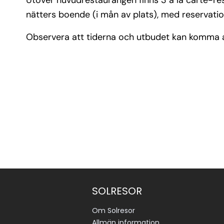
Utöver huvudrestaurangen finns 3 à la carte-rest
nätters boende (i mån av plats), med reservati
Observera att tiderna och utbudet kan komma a
SOLRESOR
Om Solresor
Allmän information