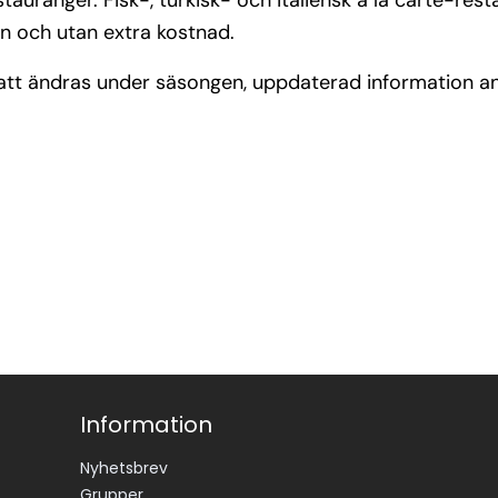
auranger. Fisk-, turkisk- och italiensk à la carte-rest
on och utan extra kostnad.
tt ändras under säsongen, uppdaterad information a
Information
Nyhetsbrev
Grupper