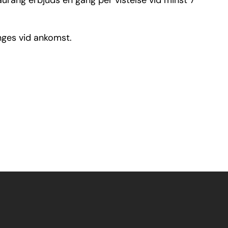
aurang erbjuds en gång per vistelse vid minst 7
nges vid ankomst.