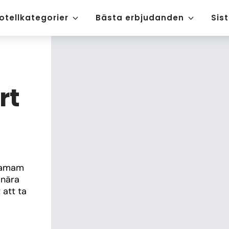
otellkategorier
Bästa erbjudanden
Sis
rt
hamam 
nära 
att ta 