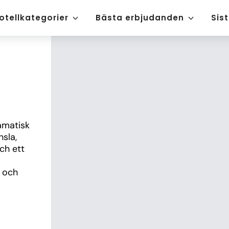
otellkategorier
Bästa erbjudanden
Sis
matisk 
sla, 
h ett 
 och 