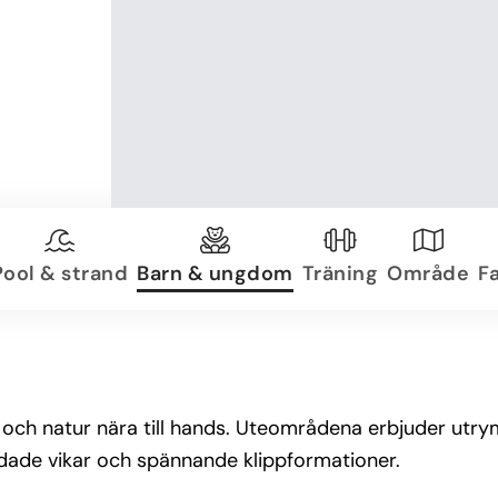
Pool & strand
Barn & ungdom
Träning
Område
Fa
ugn och natur nära till hands. Uteområdena erbjuder utr
ddade vikar och spännande klippformationer.