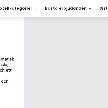
otellkategorier
Bästa erbjudanden
Sis
matisk 
sla, 
h ett 
 och 