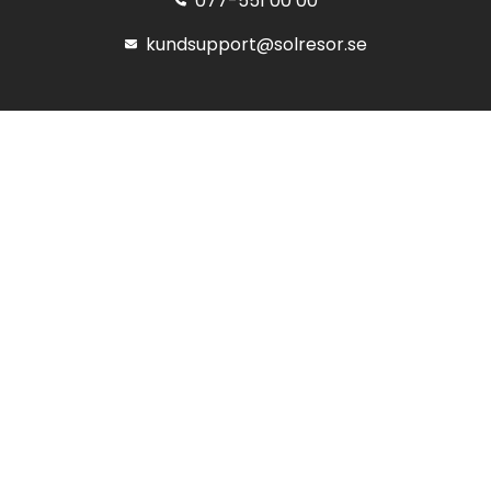
077-551 00 00
kundsupport@solresor.se