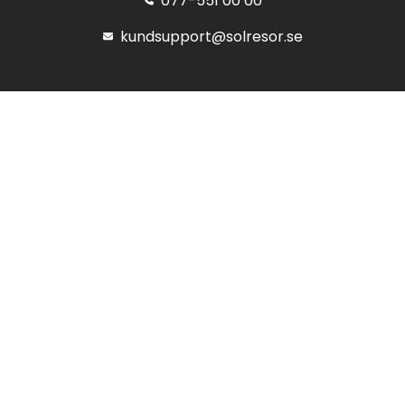
077-551 00 00
kundsupport@solresor.se