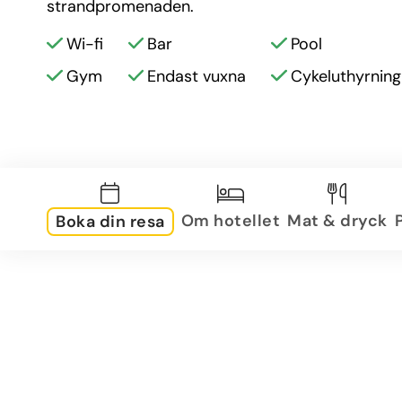
strandpromenaden.
Wi-fi
Bar
Pool
Gym
Endast vuxna
Cykeluthyrning
Om hotellet
Mat & dryck
Boka din resa