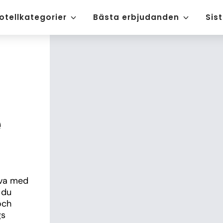
otellkategorier
Bästa erbjudanden
Sis
e
va med 
du 
ch 
s 