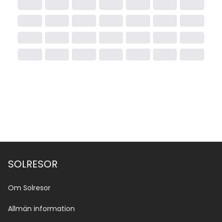
SOLRESOR
Om Solresor
Allmän information