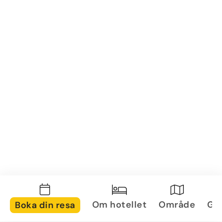
Om hotellet
Område
Gal
Boka din resa