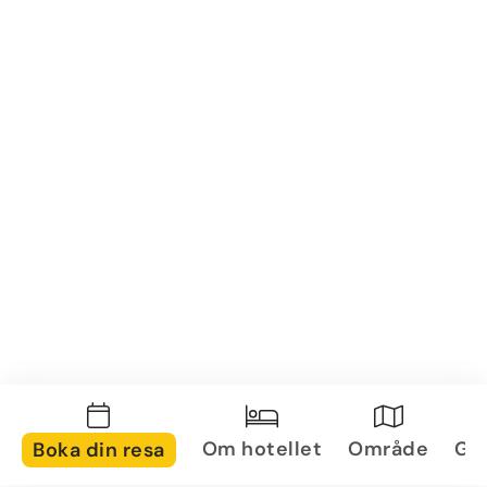
Om hotellet
Område
Gal
Boka din resa