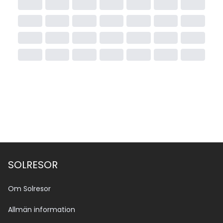
SOLRESOR
Om Solresor
Allmän information