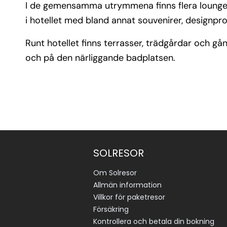
I de gemensamma utrymmena finns flera lounger, 
i hotellet med bland annat souvenirer, designpr
Runt hotellet finns terrasser, trädgårdar och g
och på den närliggande badplatsen.
SOLRESOR
Om Solresor
Allmän information
Villkor för paketresor
Försäkring
Kontrollera och betala din bokning