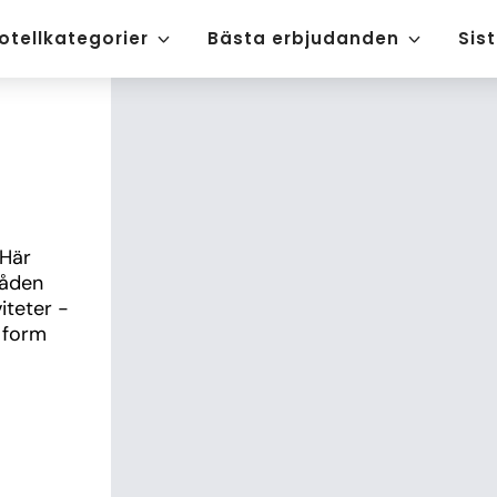
otellkategorier
Bästa erbjudanden
Sis
Här 
åden 
teter - 
 form 