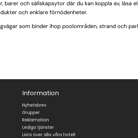
barer och sällskapsytor där du kan koppla av, läsa ell
odukter och enklare förnödenheter.
ångvägar som binder ihop poolområden, strand och park
Information
Nyhetsbrev
Grupper
Reklamation
Lediga tjänster
Lista över alla våra hotell