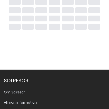
SOLRESOR
Om Solresor
Allmän information