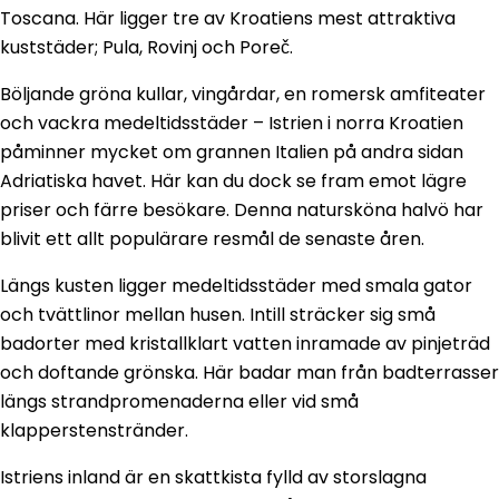
Toscana. Här ligger tre av Kroatiens mest attraktiva
kuststäder; Pula, Rovinj och Poreč.
Böljande gröna kullar, vingårdar, en romersk amfiteater
och vackra medeltidsstäder – Istrien i norra Kroatien
påminner mycket om grannen Italien på andra sidan
Adriatiska havet. Här kan du dock se fram emot lägre
priser och färre besökare. Denna natursköna halvö har
blivit ett allt populärare resmål de senaste åren.
Längs kusten ligger medeltidsstäder med smala gator
och tvättlinor mellan husen. Intill sträcker sig små
badorter med kristallklart vatten inramade av pinjeträd
och doftande grönska. Här badar man från badterrasser
längs strandpromenaderna eller vid små
klapperstenstränder.
Istriens inland är en skattkista fylld av storslagna