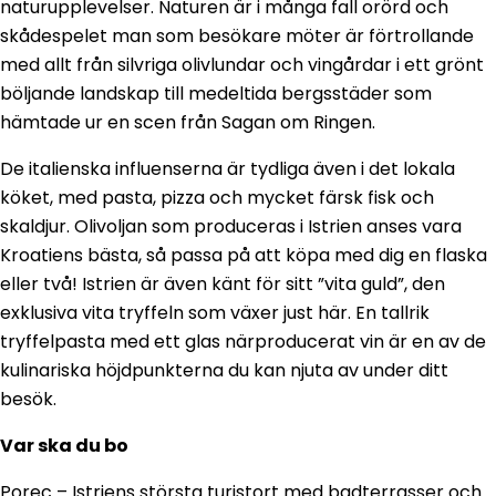
naturupplevelser. Naturen är i många fall orörd och
skådespelet man som besökare möter är förtrollande
med allt från silvriga olivlundar och vingårdar i ett grönt
böljande landskap till medeltida bergsstäder som
hämtade ur en scen från Sagan om Ringen.
De italienska influenserna är tydliga även i det lokala
köket, med pasta, pizza och mycket färsk fisk och
skaldjur. Olivoljan som produceras i Istrien anses vara
Kroatiens bästa, så passa på att köpa med dig en flaska
eller två! Istrien är även känt för sitt ”vita guld”, den
exklusiva vita tryffeln som växer just här. En tallrik
tryffelpasta med ett glas närproducerat vin är en av de
kulinariska höjdpunkterna du kan njuta av under ditt
besök.
Var ska du bo
Porec – Istriens största turistort med badterrasser och