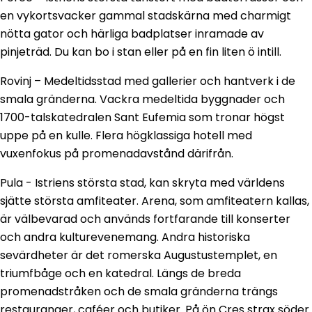
en vykortsvacker gammal stadskärna med charmigt
nötta gator och härliga badplatser inramade av
pinjeträd. Du kan bo i stan eller på en fin liten ö intill.
Rovinj – Medeltidsstad med gallerier och hantverk i de
smala gränderna. Vackra medeltida byggnader och
1700-talskatedralen Sant Eufemia som tronar högst
uppe på en kulle. Flera högklassiga hotell med
vuxenfokus på promenadavstånd därifrån.
Pula - Istriens största stad, kan skryta med världens
sjätte största amfiteater. Arena, som amfiteatern kallas,
är välbevarad och används fortfarande till konserter
och andra kulturevenemang. Andra historiska
sevärdheter är det romerska Augustustemplet, en
triumfbåge och en katedral. Längs de breda
promenadstråken och de smala gränderna trängs
restauranger, caféer och butiker. På ön Cres strax söder