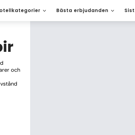
otellkategorier
Bästa erbjudanden
Sis
ir
d 
rer och 
vstånd 