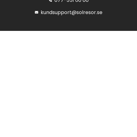
077-551 00 00
kundsupport@solresor.se