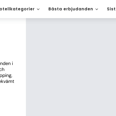
otellkategorier
Bästa erbjudanden
Sis
nden i 
h 
ping, 
ekvämt 