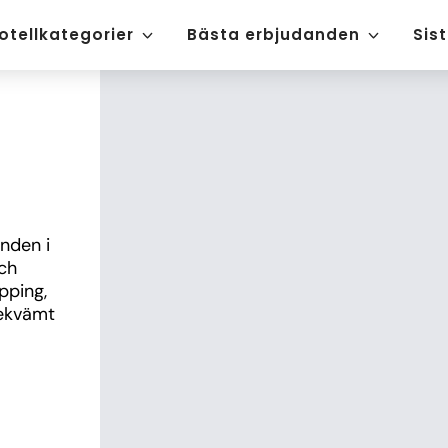
otellkategorier
Bästa erbjudanden
Sis
nden i 
h 
ping, 
ekvämt 