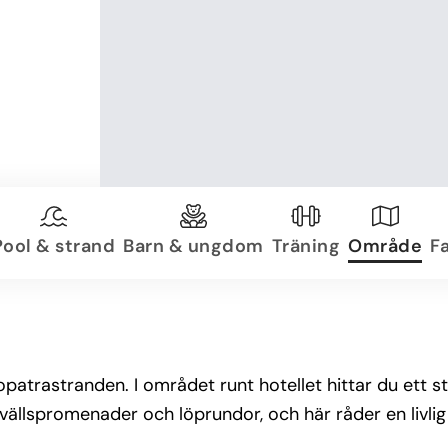
Pool & strand
Barn & ungdom
Träning
Område
Fa
eopatrastranden. I området runt hotellet hittar du ett s
ällspromenader och löprundor, och här råder en livli