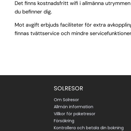
Det finns kostnadsfritt wifi i allmänna utrymme
du befinner dig.
Mot avgift erbjuds faciliteter för extra avkopp
finnas tvättservice och mindre servicefunktion
SOLRESOR
Om Solresor
Allmän information
Villkor för paketresor
Försäkring
Kontrollera och betala din bokning