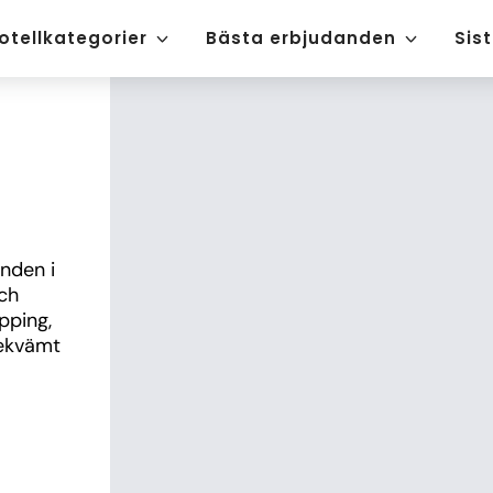
otellkategorier
Bästa erbjudanden
Sis
nden i 
h 
ping, 
ekvämt 