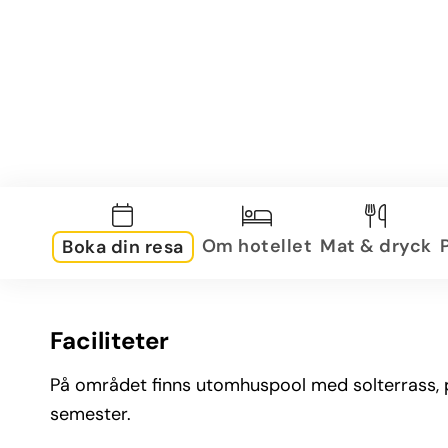
Om hotellet
Mat & dryck
Boka din resa
Faciliteter
På området finns utomhuspool med solterrass, po
semester.