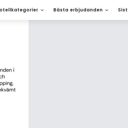
otellkategorier
Bästa erbjudanden
Sis
nden i 
h 
ping, 
ekvämt 