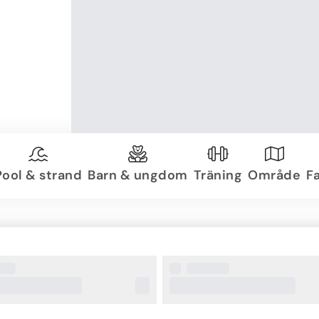
Pool & strand
Barn & ungdom
Träning
Område
Fa