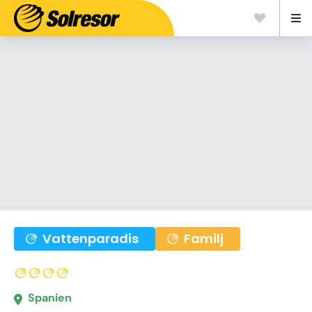
Vattenparadis
Familj
Spanien