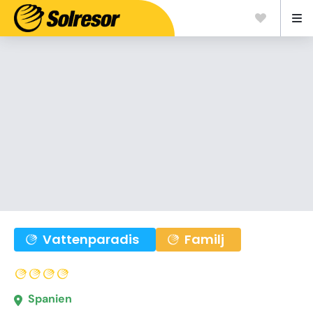
Vattenparadis
Familj
Spanien