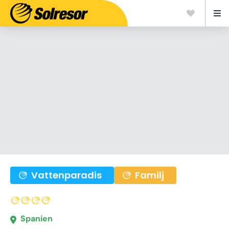
Vattenparadis
Familj
Spanien