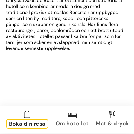
Doryssa Seaside Resort är ett stilfullt och strandnära 
hotell som kombinerar modern design med 
traditionell grekisk atmosfär. Resorten är uppbyggd 
som en liten by med torg, kapell och pittoreska 
gångar som skapar en genuin känsla. Här finns flera 
restauranger, barer, poolområden och ett brett utbud 
av aktiviteter. Hotellet passar lika bra för par som för 
familjer som söker en avslappnad men samtidigt 
levande semesterupplevelse.
Om hotellet
Mat & dryck
Boka din resa