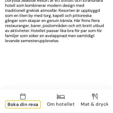
Doryssa Seaside Resort är ett stilfullt och strandnära 
hotell som kombinerar modern design med 
traditionell grekisk atmosfär. Resorten är uppbyggd 
som en liten by med torg, kapell och pittoreska 
gångar som skapar en genuin känsla. Här finns flera 
restauranger, barer, poolområden och ett brett utbud 
av aktiviteter. Hotellet passar lika bra för par som för 
familjer som söker en avslappnad men samtidigt 
levande semesterupplevelse.
Om hotellet
Mat & dryck
Boka din resa