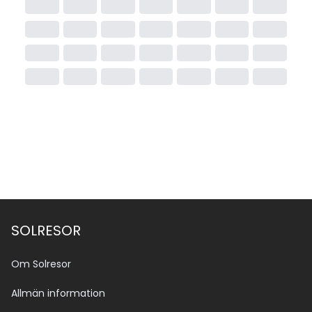
SOLRESOR
Om Solresor
Allmän information