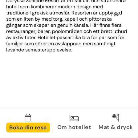
Doryssa Seaside Resort är ett stilfullt och strandnära 
hotell som kombinerar modern design med 
traditionell grekisk atmosfär. Resorten är uppbyggd 
som en liten by med torg, kapell och pittoreska 
gångar som skapar en genuin känsla. Här finns flera 
restauranger, barer, poolområden och ett brett utbud 
av aktiviteter. Hotellet passar lika bra för par som för 
familjer som söker en avslappnad men samtidigt 
levande semesterupplevelse.
Om hotellet
Mat & dryck
Boka din resa