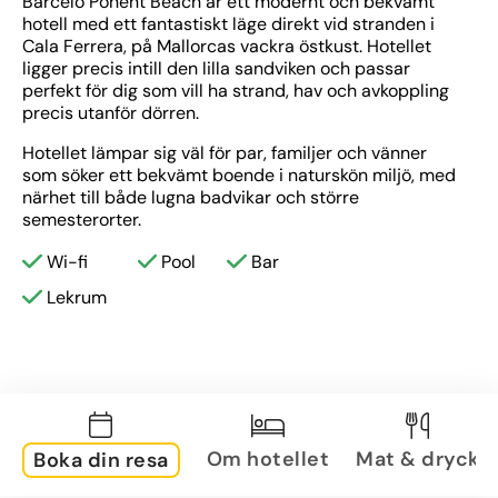
Barceló Ponent Beach är ett modernt och bekvämt 
hotell med ett fantastiskt läge direkt vid stranden i 
Cala Ferrera, på Mallorcas vackra östkust. Hotellet 
ligger precis intill den lilla sandviken och passar 
perfekt för dig som vill ha strand, hav och avkoppling 
precis utanför dörren.
Hotellet lämpar sig väl för par, familjer och vänner 
som söker ett bekvämt boende i naturskön miljö, med 
närhet till både lugna badvikar och större 
semesterorter.
Wi-fi
Pool
Bar
Lekrum
Om hotellet
Mat & dryck
Boka din resa