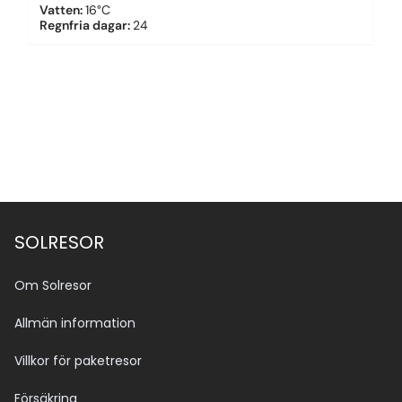
Vatten
:
16°C
Regnfria dagar
:
24
SOLRESOR
Om Solresor
Allmän information
Villkor för paketresor
Försäkring