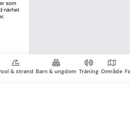
ner som 
 närhet 
r.
Pool & strand
Barn & ungdom
Träning
Område
Fa