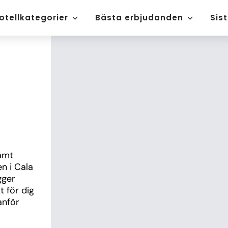
otellkategorier
Bästa erbjudanden
Sis
mt 
n i Cala 
ger 
 för dig 
nför 