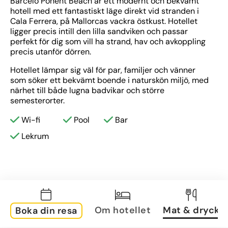
Barceló Ponent Beach är ett modernt och bekvämt 
hotell med ett fantastiskt läge direkt vid stranden i 
Cala Ferrera, på Mallorcas vackra östkust. Hotellet 
ligger precis intill den lilla sandviken och passar 
perfekt för dig som vill ha strand, hav och avkoppling 
precis utanför dörren.
Hotellet lämpar sig väl för par, familjer och vänner 
som söker ett bekvämt boende i naturskön miljö, med 
närhet till både lugna badvikar och större 
semesterorter.
Wi-fi
Pool
Bar
Lekrum
Om hotellet
Mat & dryck
Boka din resa