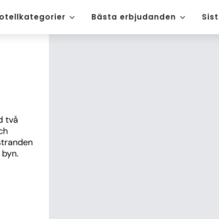
otellkategorier
Bästa erbjudanden
Sis
 två 
h 
stranden 
 byn.