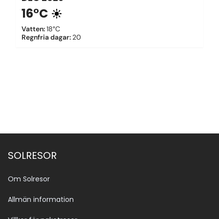
16°C
Vatten
:
18°C
Regnfria dagar
:
20
SOLRESOR
Om Solresor
Allmän information