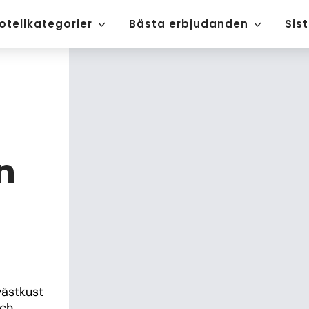
otellkategorier
Bästa erbjudanden
Sis
n
ästkust 
ch 