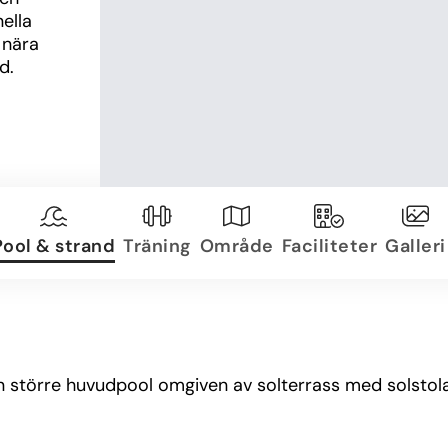
lla 
nära 
d.
Pool & strand
Träning
Område
Faciliteter
Galleri
n större huvudpool omgiven av solterrass med solstolar