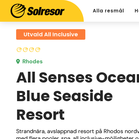
Alla resmål
H
Utvald All Inclusive
Rhodes
All Senses Ocea
Blue Seaside
Resort
Strandnära, avslappnad resort på Rhodos nordv
med flera pooler, spa, all inclusive-möjligheter o