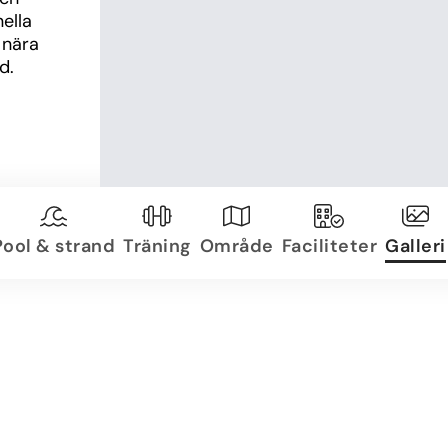
lla 
nära 
d.
Pool & strand
Träning
Område
Faciliteter
Galleri