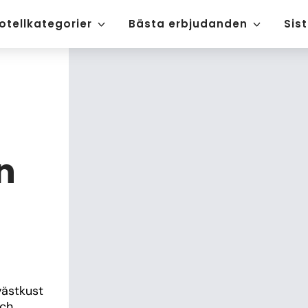
otellkategorier
Bästa erbjudanden
Sis
n
ästkust 
ch 