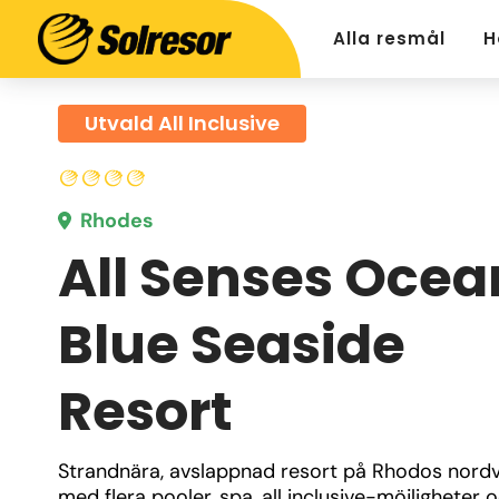
Alla resmål
H
Utvald All Inclusive
Rhodes
All Senses Ocea
Blue Seaside
Resort
Strandnära, avslappnad resort på Rhodos nordv
med flera pooler, spa, all inclusive-möjligheter o