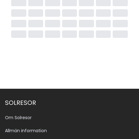
SOLRESOR
Om Solresor
Allmän information