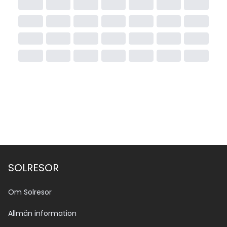
SOLRESOR
Om Solresor
Allmän information