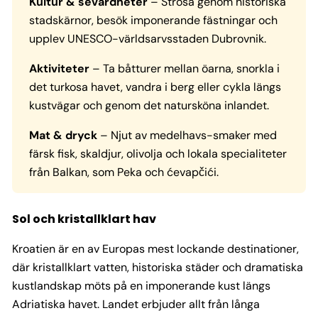
Kultur & sevärdheter
– Strosa genom historiska
stadskärnor, besök imponerande fästningar och
upplev UNESCO-världsarvsstaden Dubrovnik.
Aktiviteter
– Ta båtturer mellan öarna, snorkla i
det turkosa havet, vandra i berg eller cykla längs
kustvägar och genom det natursköna inlandet.
Mat & dryck
– Njut av medelhavs-smaker med
färsk fisk, skaldjur, olivolja och lokala specialiteter
från Balkan, som Peka och ćevapčići.
Sol och kristallklart hav
Kroatien är en av Europas mest lockande destinationer,
där kristallklart vatten, historiska städer och dramatiska
kustlandskap möts på en imponerande kust längs
Adriatiska havet. Landet erbjuder allt från långa