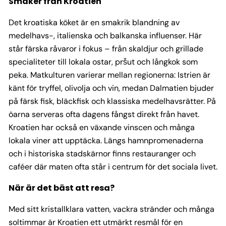
Smaker från Kroatien
Det kroatiska köket är en smakrik blandning av
medelhavs-, italienska och balkanska influenser. Här
står färska råvaror i fokus – från skaldjur och grillade
specialiteter till lokala ostar, pršut och långkok som
peka. Matkulturen varierar mellan regionerna: Istrien är
känt för tryffel, olivolja och vin, medan Dalmatien bjuder
på färsk fisk, bläckfisk och klassiska medelhavsrätter. På
öarna serveras ofta dagens fångst direkt från havet.
Kroatien har också en växande vinscen och många
lokala viner att upptäcka.
Längs hamnpromenaderna
och i historiska stadskärnor finns restauranger och
caféer där maten ofta står i centrum för det sociala livet.
När är det bäst att resa?
Med sitt kristallklara vatten, vackra stränder och många
soltimmar är Kroatien ett utmärkt resmål för en