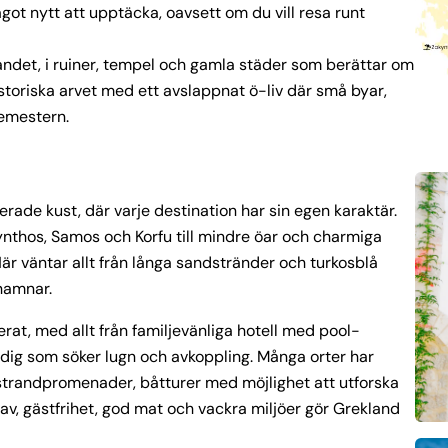
ågot nytt att upptäcka, oavsett om du vill resa runt
landet, i ruiner, tempel och gamla städer som berättar om
istoriska arvet med ett avslappnat ö-liv där små byar,
semestern.
erade kust, där varje destination har sin egen karaktär.
nthos, Samos och Korfu till mindre öar och charmiga
Här väntar allt från långa sandstränder och turkosblå
 hamnar.
rat, med allt från familjevänliga hotell med pool-
r dig som söker lugn och avkoppling. Många orter har
strandpromenader, båtturer med möjlighet att utforska
hav, gästfrihet, god mat och vackra miljöer gör Grekland