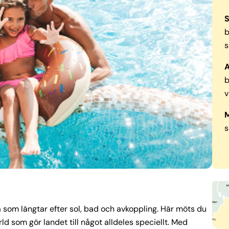
b
s
A
b
v
s
la som längtar efter sol, bad och avkoppling. Här möts du
rld som gör landet till något alldeles speciellt. Med