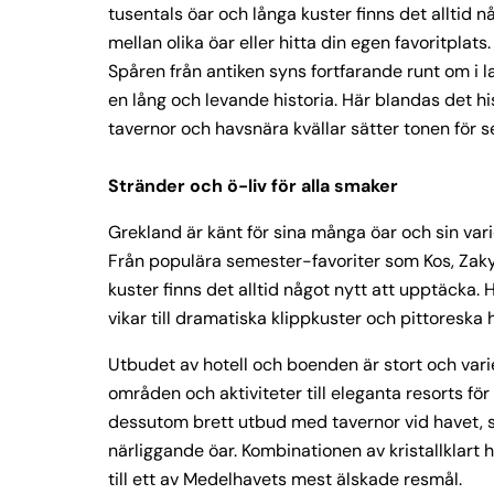
tusentals öar och långa kuster finns det alltid n
mellan olika öar eller hitta din egen favoritplats.
Spåren från antiken syns fortfarande runt om i 
en lång och levande historia. Här blandas det h
tavernor och havsnära kvällar sätter tonen för 
Stränder och ö-liv för alla smaker
Grekland är känt för sina många öar och sin vari
Från populära semester-favoriter som Kos, Zaky
kuster finns det alltid något nytt att upptäcka. 
vikar till dramatiska klippkuster och pittoreska
Utbudet av hotell och boenden är stort och varie
områden och aktiviteter till eleganta resorts fö
dessutom brett utbud med tavernor vid havet, 
närliggande öar. Kombinationen av kristallklart 
till ett av Medelhavets mest älskade resmål.