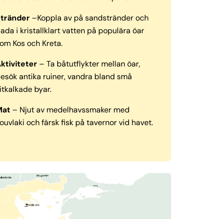
Stränder
–Koppla av på sandstränder och
ada i kristallklart vatten på populära öar
om Kos och Kreta.
ktiviteter
– Ta båtutflykter mellan öar,
esök antika ruiner, vandra bland små
itkalkade byar.
Mat
– Njut av medelhavssmaker med
ouvlaki och färsk fisk på tavernor vid havet.