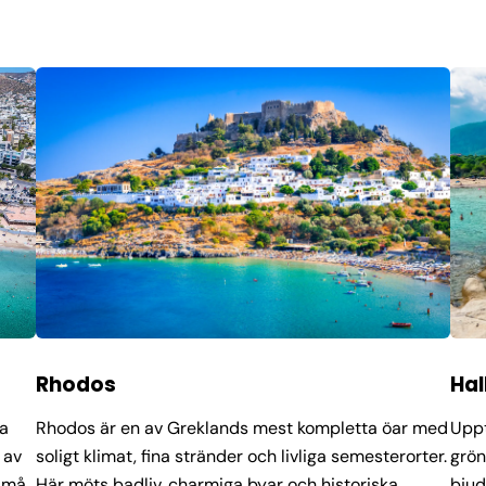
Rhodos
Hal
ka
Rhodos är en av Greklands mest kompletta öar med
Uppt
 av
soligt klimat, fina stränder och livliga semesterorter.
grön
 små
Här möts badliv, charmiga byar och historiska
bjud