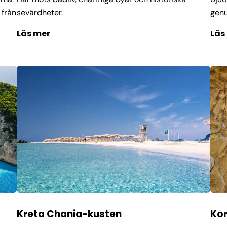
 från
sevärdheter.
genu
Läs mer
Läs
Kreta Chania-kusten
Kor