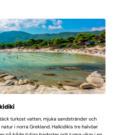
kidiki
äck turkost vatten, mjuka sandstränder och
 natur i norra Grekland. Halkidikis tre halvöar
er på både livliga badorter och lugna vikar i en