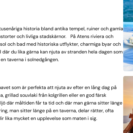
tusenåriga historia bland antika tempel, ruiner och gamla
torter och livliga stadskärnor. På Atens riviera och
sol och bad med historiska utflykter, charmiga byar och
l där du lika gärna kan njuta av stranden hela dagen som
 en taverna i solnedgången.
havet som är perfekta att njuta av efter en lång dag på
 grillad souvlaki från kolgrillen eller en god färsk
ljö där måltiden får ta tid och där man gärna sitter länge
ng, man sitter länge på en taverna, delar rätter, ofta
r lika mycket en upplevelse som maten i sig.