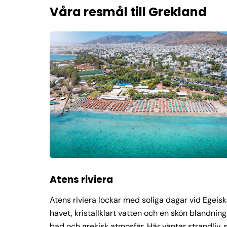
Våra resmål till Grekland
Atens riviera
Atens riviera lockar med soliga dagar vid Egeis
havet, kristallklart vatten och en skön blandning
bad och grekisk atmosfär. Här väntar strandliv,