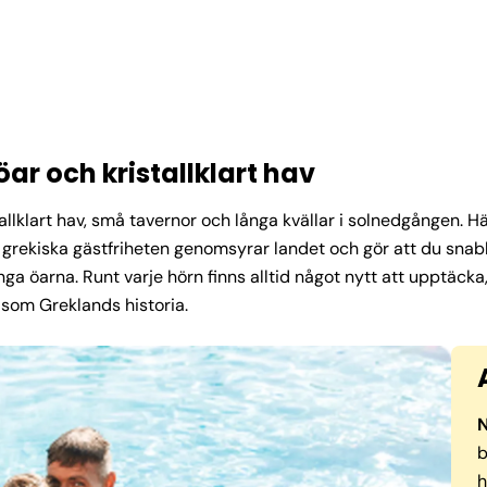
 och kristallklart hav
lklart hav, små tavernor och långa kvällar i solnedgången. Här 
n grekiska gästfriheten genomsyrar landet och gör att du sn
 öarna. Runt varje hörn finns alltid något nytt att upptäcka, fr
 som Greklands historia.
N
b
h