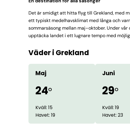
En destination för alla säsonger
Det är smidigt att hitta flyg till Grekland, med
ett typiskt medelhavsklimat med långa och varma
sommarsäsong mellan maj–oktober. Under vår och
upptäcka landet i ett lugnare tempo med möjlighe
Väder i Grekland
Maj
Juni
24
29
°
°
Kväll: 15
Kväll: 19
Havet: 19
Havet: 23