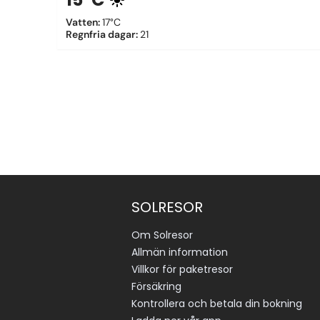
Vatten
:
17°C
Regnfria dagar
:
21
SOLRESOR
Om Solresor
Allmän information
Villkor för paketresor
Försäkring
Kontrollera och betala din bokning