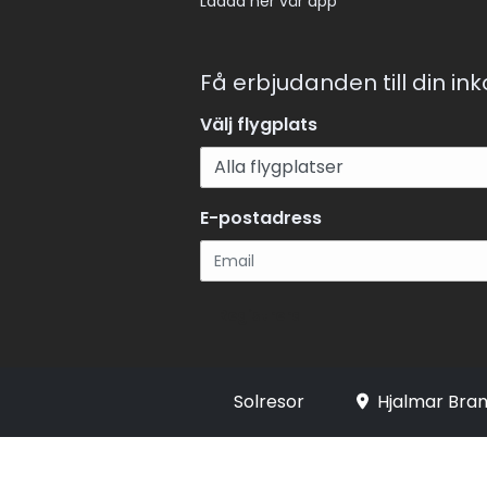
Ladda ner vår app
Få erbjudanden till din in
Välj flygplats
E-postadress
Registrera
Solresor
Hjalmar Bran