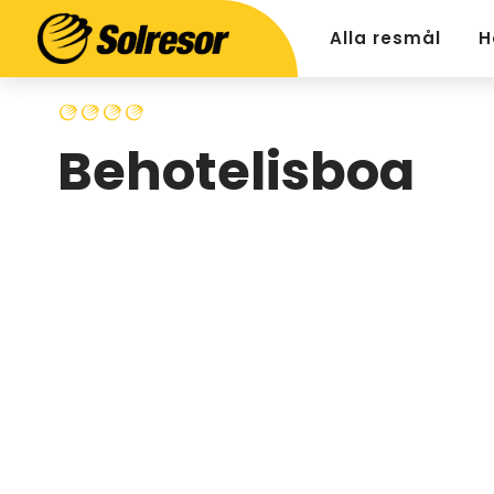
Alla resmål
H
Behotelisboa