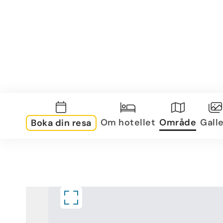
Om hotellet
Område
Galle
Boka din resa