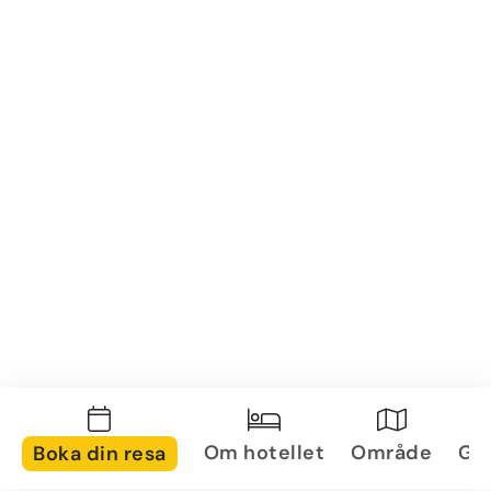
Om hotellet
Område
Gal
Boka din resa