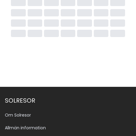
SOLRESOR
Om Solresor
Allmän information