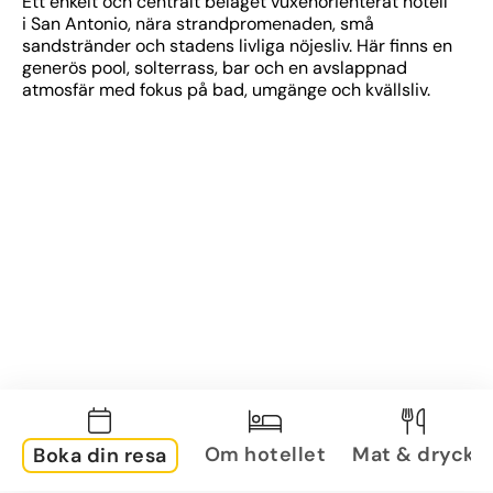
Ett enkelt och centralt beläget vuxenorienterat hotell 
i San Antonio, nära strandpromenaden, små 
sandstränder och stadens livliga nöjesliv. Här finns en 
generös pool, solterrass, bar och en avslappnad 
atmosfär med fokus på bad, umgänge och kvällsliv.
Om hotellet
Mat & dryck
Boka din resa